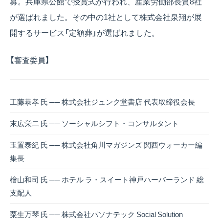
募。兵庫県公館で授賞式が行われ、産業労働部長賞8社
が選ばれました。その中の1社として株式会社泉翔が展
開するサービス「定額葬」が選ばれました。
【審査委員】
工藤恭孝 氏 ── 株式会社ジュンク堂書店 代表取締役会長
末広栄二 氏 ── ソーシャルシフト・コンサルタント
玉置泰紀 氏 ── 株式会社角川マガジンズ 関西ウォーカー編
集長
檜山和司 氏 ── ホテル ラ・スイート神戸ハーバーランド 総
支配人
粟生万琴 氏 ── 株式会社パソナテック Social Solution