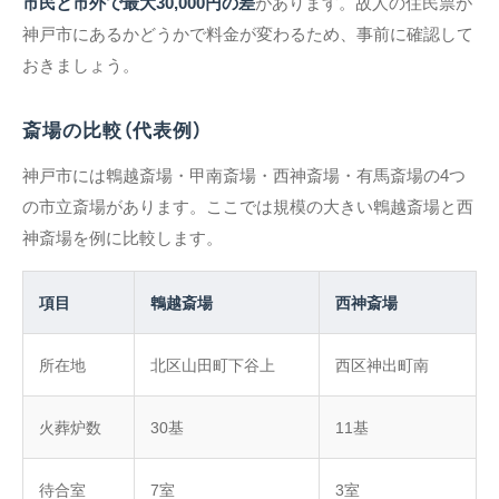
市民と市外で最大30,000円の差
があります。故人の住民票が
神戸市にあるかどうかで料金が変わるため、事前に確認して
おきましょう。
斎場の比較（代表例）
神戸市には鵯越斎場・甲南斎場・西神斎場・有馬斎場の4つ
の市立斎場があります。ここでは規模の大きい鵯越斎場と西
神斎場を例に比較します。
項目
鵯越斎場
西神斎場
所在地
北区山田町下谷上
西区神出町南
火葬炉数
30基
11基
待合室
7室
3室