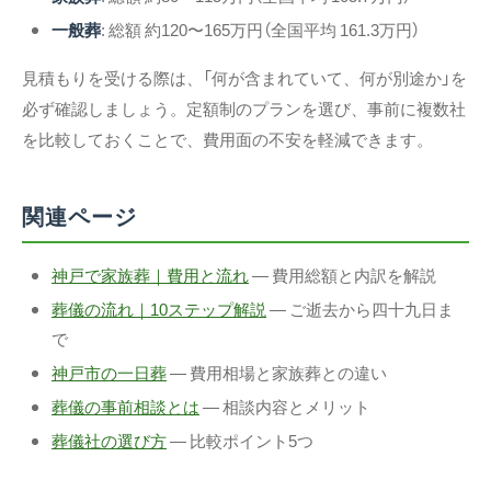
一般葬
: 総額 約120〜165万円（全国平均 161.3万円）
見積もりを受ける際は、「何が含まれていて、何が別途か」を
必ず確認しましょう。定額制のプランを選び、事前に複数社
を比較しておくことで、費用面の不安を軽減できます。
関連ページ
神戸で家族葬｜費用と流れ
— 費用総額と内訳を解説
葬儀の流れ｜10ステップ解説
— ご逝去から四十九日ま
で
神戸市の一日葬
— 費用相場と家族葬との違い
葬儀の事前相談とは
— 相談内容とメリット
葬儀社の選び方
— 比較ポイント5つ