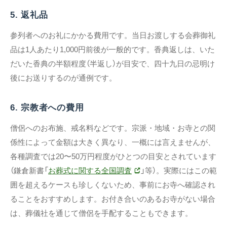
5. 返礼品
参列者へのお礼にかかる費用です。当日お渡しする会葬御礼
品は1人あたり1,000円前後が一般的です。香典返しは、いた
だいた香典の半額程度（半返し）が目安で、四十九日の忌明け
後にお送りするのが通例です。
6. 宗教者への費用
僧侶へのお布施、戒名料などです。宗派・地域・お寺との関
係性によって金額は大きく異なり、一概には言えませんが、
各種調査では20〜50万円程度がひとつの目安とされています
（鎌倉新書「
お葬式に関する全国調査
」等）。実際にはこの範
囲を超えるケースも珍しくないため、事前にお寺へ確認され
ることをおすすめします。お付き合いのあるお寺がない場合
は、葬儀社を通じて僧侶を手配することもできます。