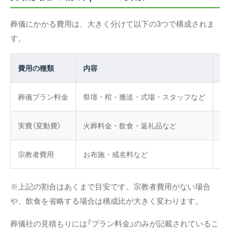
葬儀にかかる費用は、大きく分けて以下の3つで構成されま
す。
費用の種類
内容
全
葬儀プラン料金
祭壇・棺・搬送・式場・スタッフなど
約
実費（変動費）
火葬料金・飲食・返礼品など
約
宗教者費用
お布施・戒名料など
約
※上記の割合はあくまで目安です。宗教者費用がない場合
や、飲食を省略する場合は構成比が大きく変わります。
葬儀社の見積もりには「プラン料金」のみが記載されているこ